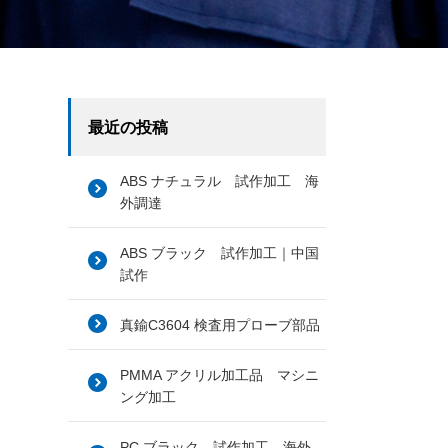
最近の投稿
ABS ナチュラル 試作加工 海
外調達
ABS ブラック 試作加工｜中国
試作
真鍮C3604 検査用プローブ部品
PMMA アクリル加工品 マシニ
ング加工
PC ブラック 試作加工 海外