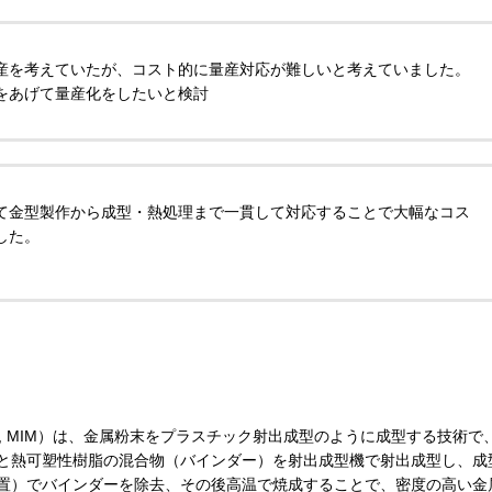
産を考えていたが、コスト的に量産対応が難しいと考えていました。
性をあげて量産化をしたいと検討
にて金型製作から成型・熱処理まで一貫して対応することで大幅なコス
した。
n Molding, MIM）は、金属粉末をプラスチック射出成型のように成型する技術で
末と熱可塑性樹脂の混合物（バインダー）を射出成型機で射出成型し、成
置）でバインダーを除去、その後高温で焼成することで、密度の高い金