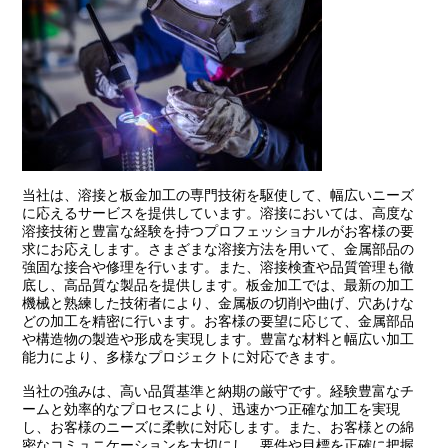
当社は、溶接と板金加工の専門技術を駆使して、幅広いニーズ
に応えるサービスを提供しています。溶接においては、高度な
溶接技術と豊富な経験を持つプロフェッショナルがお客様の要
求にお応えします。さまざまな溶接方法を用いて、金属部品の
強固な接合や修理を行います。また、溶接検査や品質管理も徹
底し、高品質な製品を提供します。板金加工では、最新の加工
機械と熟練した技術者により、金属板の切削や曲げ、穴あけな
どの加工を精密に行います。お客様の要望に応じて、金属部品
や構造物の製造や形成を実現します。豊富な材料と幅広い加工
能力により、多様なプロジェクトに対応できます。
当社の強みは、高い品質基準と納期の厳守です。経験豊富なチ
ームと効率的なプロセスにより、迅速かつ正確な加工を実現
し、お客様のニーズに柔軟に対応します。また、お客様との綿
密なコミュニケーションを大切にし、要件や目標を正確に把握