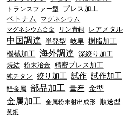
プレス加工
トランスファー型
ベトナム
マグネシウム
レアメタル
リン青銅
マグネシウム合金
中国調達
単発型
岐阜
樹脂加工
海外調達
機械加工
深絞り加工
精密プレス加工
焼結
粉末冶金
試作加工
絞り加工
試作
純チタン
部品加工
量産
金型
軽金属
金属加工
順送型
金属粉末射出成形
黄銅