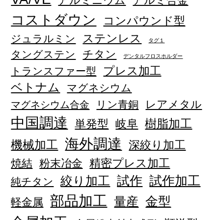
アルミニウム
アルミ合金
コストダウン
コンパウンド型
ステンレス
ジュラルミン
タグ１
チタン
タングステン
デンタルフロスホルダー
プレス加工
トランスファー型
ベトナム
マグネシウム
レアメタル
リン青銅
マグネシウム合金
中国調達
単発型
岐阜
樹脂加工
海外調達
機械加工
深絞り加工
精密プレス加工
焼結
粉末冶金
試作加工
絞り加工
試作
純チタン
部品加工
量産
金型
軽金属