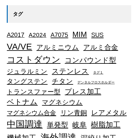
タグ
MIM
A2017
A2024
A7075
SUS
VA/VE
アルミニウム
アルミ合金
コストダウン
コンパウンド型
ステンレス
ジュラルミン
タグ１
チタン
タングステン
デンタルフロスホルダー
プレス加工
トランスファー型
ベトナム
マグネシウム
レアメタル
リン青銅
マグネシウム合金
中国調達
単発型
岐阜
樹脂加工
海外調達
機械加工