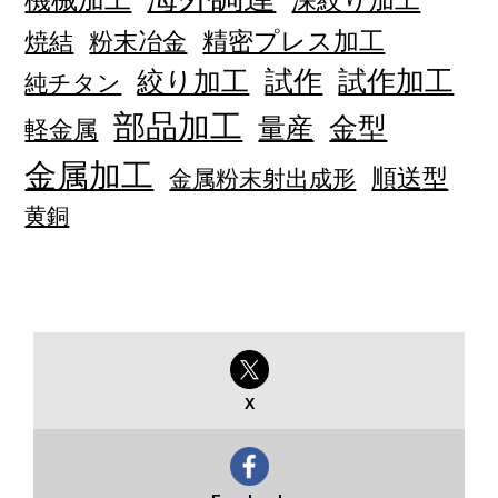
深絞り加工
精密プレス加工
焼結
粉末冶金
試作加工
絞り加工
試作
純チタン
部品加工
量産
金型
軽金属
金属加工
順送型
金属粉末射出成形
黄銅
X