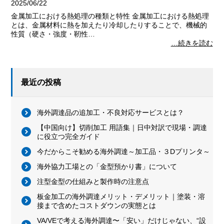
2025/06/22
金属加工における熱処理の種類と特性 金属加工における熱処理
とは、金属材料に熱を加えたり冷却したりすることで、機械的
性質（硬さ・強度・靭性…
…続きを読む
最近の投稿
海外調達品の追加工・不良対応サービスとは？
【中国向け】切削加工 用語集｜日中対訳で現場・調達
に役立つ完全ガイド
今だからこそ勧める海外調達～加工品・３Dプリンタ～
海外協力工場との「金型預かり書」について
注型金型の仕組みと製作時の注意点
板金加工の海外調達メリット・デメリット｜塗装・溶
接まで含めたコストダウンの実態とは
VA/VEで考える海外調達〜「安い」だけじゃない、“設