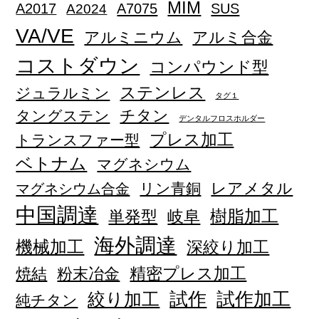
MIM
A2017
A2024
A7075
SUS
VA/VE
アルミニウム
アルミ合金
コストダウン
コンパウンド型
ステンレス
ジュラルミン
タグ１
チタン
タングステン
デンタルフロスホルダー
プレス加工
トランスファー型
ベトナム
マグネシウム
レアメタル
リン青銅
マグネシウム合金
中国調達
単発型
岐阜
樹脂加工
海外調達
機械加工
深絞り加工
精密プレス加工
焼結
粉末冶金
試作加工
絞り加工
試作
純チタン